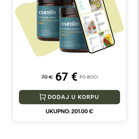
67 €
70 €
PO BOCI
DODAJ U KORPU
UKUPNO:
201.00
€