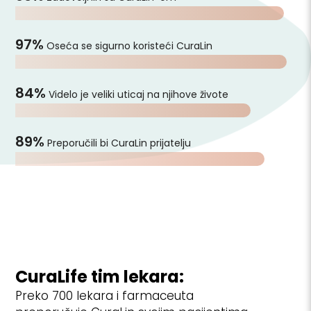
97%
Oseća se sigurno koristeći CuraLin
84%
Videlo je veliki uticaj na njihove živote
89%
Preporučili bi CuraLin prijatelju
CuraLife tim lekara:
Preko 700 lekara i farmaceuta