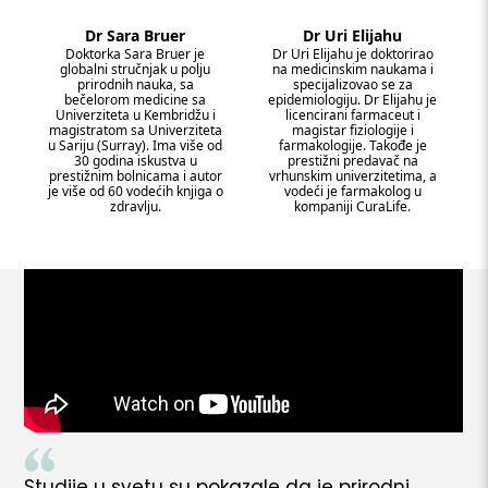
Dr Sara Bruer
Dr Uri Elijahu
Doktorka Sara Bruer je
Dr Uri Elijahu je doktorirao
globalni stručnjak u polju
na medicinskim naukama i
prirodnih nauka, sa
specijalizovao se za
bečelorom medicine sa
epidemiologiju. Dr Elijahu je
Univerziteta u Kembridžu i
licencirani farmaceut i
magistratom sa Univerziteta
magistar fiziologije i
u Sariju (Surray). Ima više od
farmakologije. Takođe je
30 godina iskustva u
prestižni predavač na
prestižnim bolnicama i autor
vrhunskim univerzitetima, a
je više od 60 vodećih knjiga o
vodeći je farmakolog u
zdravlju.
kompaniji CuraLife.
Studije u svetu su pokazale da je prirodni