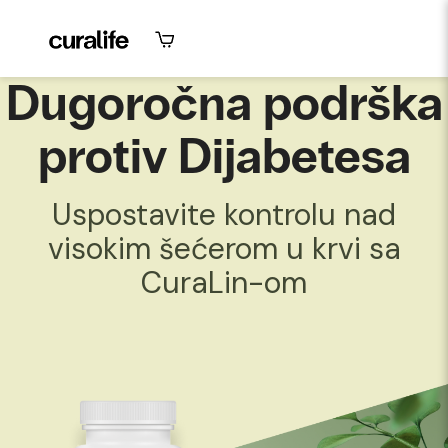
Dugoročna podrška
protiv Dijabetesa
Uspostavite kontrolu nad
visokim šećerom u krvi sa
CuraLin-om