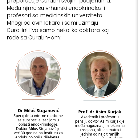
preporučuje CuraLin svojim pacijentima.
Među njima su vrhunski endokrinolozi i
profesori sa medicinskih univerziteta.
Mnogi od ovih lekara i sami uzimaju
CuraLin! Evo samo nekoliko doktora koji
rade sa CuraLin-om:
Dr Miloš Stojanović
Prof. dr Asim Kurjak
Specijalista interne medicine
Akademik i profesor u
sa supspecijalizacijom u
penziji, doktor Asim Kurjak je
oblasti endokrinologije.
među najpoznatijim lekarima
Doktor Miloš Stojanović je
u regionu, ali se smatra i
već 30 godina na Institutu za
jednim od najcitiranijih
endokrinologiju, dijabetes i