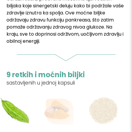
biljaka koje sinergetski deluju kako bi podržale vaše
zdravlje iznutra ka spolja. Ove moćne biljke
održavaju zdravu funkciju pankreasa, što zatim
pomaže održavanju zdravog nivoa glukoze. Na
kraju, sve to doprinosi održivom, uočljivom zdravlju i
obilnoj energiji.
9 retkih i moćnih biljki
sastavljenih u jednoj kapsuli