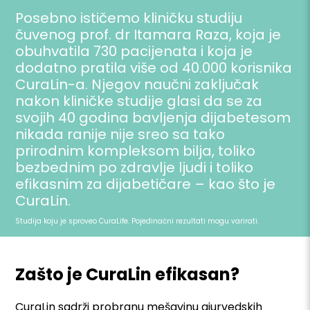
Posebno ističemo kliničku studiju
čuvenog prof. dr Itamara Raza, koja je
obuhvatila 730 pacijenata i koja je
dodatno pratila više od 40.000 korisnika
CuraLin-a. Njegov naučni zaključak
nakon kliničke studije glasi da se za
svojih 40 godina bavljenja dijabetesom
nikada ranije nije sreo sa tako
prirodnim kompleksom bilja, toliko
bezbednim po zdravlje ljudi i toliko
efikasnim za dijabetičare – kao što je
CuraLin.
Studija koju je sproveo CuraLife. Pojedinačni rezultati mogu varirati.
Zašto je CuraLin efikasan?
CuraLin sadrži probranu mešavinu ajurvedskih