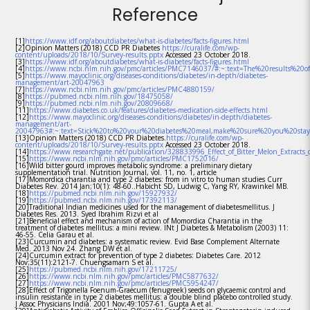
Reference
[1]
https://www.idf.org/aboutdiabetes/what-is-diabetes/facts-figures.html
[2]Opinion Matters (2018) CCD PR Diabetes
https://curalife.com/wp-
content/uploads/2018/10/Survey-results.pptx
Accessed 23 October 2018.
[3]
https://www.idf.org/aboutdiabetes/what-is-diabetes/facts-figures.html
[4]
https://www.ncbi.nlm.nih.gov/pmc/articles/PMC7146037/#:~:text=The%20results%20
[5]
https://www.mayoclinic.org/diseases-conditions/diabetes/in-depth/diabetes-
management/art-20047963
[7]
https://www.ncbi.nlm.nih.gov/pmc/articles/PMC4880159/
[8]
https://pubmed.ncbi.nlm.nih.gov/18475058/
[9]
https://pubmed.ncbi.nlm.nih.gov/20809668/
[11]
https://www.diabetes.co.uk/features/diabetes-medication-side-effects.html
[12]
https://www.mayoclinic.org/diseases-conditions/diabetes/in-depth/diabetes-
management/art-
20047963#:~:text=Stick%20to%20your%20diabetes%20meal,make%20sure%20you%20sta
[13]Opinion Matters (2018) CCD PR Diabetes.
https://curalife.com/wp-
content/uploads/2018/10/Survey-results.pptx
Accessed 23 October 2018.
[14]
https://www.researchgate.net/publication/328833996_Effect_of_Bitter_Melon_Extracts
[15]
https://www.ncbi.nlm.nih.gov/pmc/articles/PMC1752016/
[16]Wild bitter gourd improves metabolic syndrome: a preliminary dietary
supplementation trial. Nutrition Journal, vol. 11, no. 1, article
[17]Momordica charantia and type 2 diabetes: from in vitro to human studies Curr
Diabetes Rev. 2014 Jan;10(1): 48-60..Habicht SD, Ludwig C, Yang RY, Krawinkel MB.
[18]
https://pubmed.ncbi.nlm.nih.gov/15927932/
[19]
https://pubmed.ncbi.nlm.nih.gov/17392113/
[20]Traditional Indian medicines used for the management of diabetesmellitus. J
Diabetes Res. 2013. Syed Ibrahim Rizvi et al
[21]Beneficial effect and mechanism of action of Momordica Charantia in the
treatment of diabetes mellitus: a mini review. INt J Diabetes & Metabolism (2003) 11:
46-55. Celia Garau et al.
[23]Curcumin and diabetes: a systematic review. Evid Base Complement Alternate
Med. 2013 Nov 24. Zhang DW et al.
[24]Curcumin extract for prevention of type 2 diabetes: Diabetes Care. 2012
Nov;35(11):2121-7. Chuengsamarn S et al.
[25]
https://pubmed.ncbi.nlm.nih.gov/17211725/
[26]
https://www.ncbi.nlm.nih.gov/pmc/articles/PMC5877632/
[27]
https://www.ncbi.nlm.nih.gov/pmc/articles/PMC5954247/
[28]Effect of Trigonella Foenum-Graecum (fenugreek) seeds on glycaemic control and
insulin resistance in type 2 diabetes mellitus: a double blind placebo controlled study.
J Assoc Physicians India. 2001 Nov;49:1057-61. Gupta A et al.