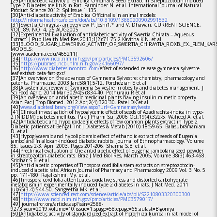
[29]Antidiabetic Activity of Emblica Officinalis Seed Extract in Streptozotocin induced
Type 2 Diabetes mellitus in Rat. Parminder N. et al. International Journal of Natural
Product Science 2012: Spl Issue 1:135.
[30]Anti-diabetic activity of Emblica Officinalis in animal models:
http://informahealthcare.com/doi/abs/10.3109/13880200902991532
[31]Swertia Chirayita- an overview P. Joshi1,* and V. Dhawan, CURRENT SCIENCE,
VOL. 89, NO. 4, 25 AUG2005
[32]Experimental Evaluation of antidiabetic activity of Swertia Chirata – Aqueous
Extract. J Pub Health Med Res 2013;1(2):71-75.2 Kavitha K.N. et al.
[33]BLOOD_SUGAR_LOWERING_ACTIVITY_OF_SWERTIA_CHIRAYTIA_ROXB._EX._FLEM_KARS
MODELS:
[www.academia.edu/465211)
[34]
https://www.ncbi.nlm.nih.gov/pmc/articles/PMC3592606/
[35]
https://pubmed.ncbi.nlm.nih.gov/24166097/
[36]
http://www.diabetesincontrol.com/
effect-of-extended-release-gymnema-sylvestre-
leaf-extract-beta-fast-gxr/
[37]An overview on the advances of Gymnema Sylvestre: chemistry, pharmacology and
patents. Pharmazie. 2003 Jan;58(1):5-12. Porchezian E et al.
[38]A systematic review of Gymnema Sylvestre in obesity and diabetes management. J
Sci Food Agric. 2014 Mar 30;94(5):834-40. Pothuraju R et al.
[39]An overview on antidiabetic medicinal plants having insulin mimetic property.
Asian Pac J Trop Biomed. 2012 Apr;2(4):320-30. Patel DK et al.
[40]
www.diabeteslibrary.org/View.aspx?url=Gymnemasylveste
[41]Clinical investigation of hypoglycemic effect of seeds of Azadirachta-indica in type-
2 (NIDDM) diabetes mellitus. Pak J Pharm Sci. 2006 Oct;19(4):322-5. Waheed A. et al.
[42]Antidiabetic and hypolipidaemic effects of few common plants extract in Type 2
Diabetic patients at Bengal. Int J Diabetes & Metab (2010) 18:59-65. Balasubramaniam
D. et al.
[43]Hypoglycaemic and hypolipidemic effect of ethanolic extract of seeds of Eugenia
jambolana in alloxan-induced diabetic rabbits. Journal of Ethnopharmacology. Volume
85, Issues 2-3, April 2003, Pages 201-206. Sharma S.B. et al.
[44]Preclinical evaluation of the antidiabetic effect of Eugenia jambolana seed powder
in streptozotcin-diabetic rats. Braz J Med Biol Res, March 2005, Volume 38(3) 463-468.
Sridhar S.B. et al.
[45]Anti-diabetic properties of Tinospora cordifolia stem extracts on streptozotocin-
induced diabetic rats. African Journal of Pharmacy and Pharmacology 2009 Vol. 3 No. 5
pp. 171-180. Rajalkshmi. My. et al.
[46]Tinospora cordifolia attentuates oxidative stress and distorted carbohydrate
metabolism in experimentally induced type 2 diabetes in rats. J Nat Med. 2011
Jul;65(3-4):544-50. Sangeetha MK. et al.
[47]
https://www.sciencedirect.com/science/article/abs/pii/S2210803320300300
[48]
https://www.ncbi.nlm.nih.gov/pmc/articles/PMC3579017/
[49] journalrcr.org/article.asp?issn=2588-
9273;year=2019;volume=10;issue=1;spage=58;epage=65;aulast=Bigoniya
[50]Antidiabetic activity of standardized extract of Picrorhiza kurroa in rat model of