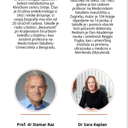
naučnika na svetu. Od 1985.
bolesti metabolizma pri
godine je bio redovni
Kliničkom centru Srbije. Član
profesor na Medicinskom
je Društva endokrinologa iz
fakultetu Sveučilišta u
SAD i Velike Britanije. U
Zagrebu. Autor je 104 knjige
svojoj biografiji ima više od
objavljene na 14 jezika, a
20 stručnih radova. Takođe je
takođe je i ponosni vlasnik
radio u bolnici „Beaumont”
šest počasnih doktorata.
pri Kraljevskom hirurškom
Redovni je član Akademije
koledžu u Dablinu i kao
nauka i umetnosti Reggio
asistent profesora na
Puglia, kao i američkog
Medicinskom fakultetu
Instituta za primenu
Univerziteta u Beogradu.
ultrazvuka u medicini u
Merilendu (Marylend).
Prof. dr Itamar Raz
Dr Sara Kaplan