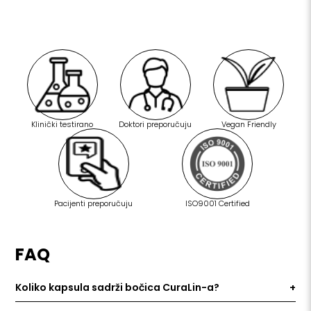
Klinički testirano
Doktori preporučuju
Vegan Friendly
Pacijenti preporučuju
ISO9001 Certified
FAQ
Koliko kapsula sadrži bočica CuraLin-a?