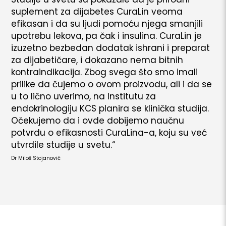
suplement za dijabetes CuraLin veoma
efikasan i da su ljudi pomoću njega smanjili
upotrebu lekova, pa čak i insulina. CuraLin je
izuzetno bezbedan dodatak ishrani i preparat
za dijabetičare, i dokazano nema bitnih
kontraindikacija. Zbog svega što smo imali
prilike da čujemo o ovom proizvodu, ali i da se
u to lično uverimo, na Institutu za
endokrinologiju KCS planira se klinička studija.
Očekujemo da i ovde dobijemo naučnu
potvrdu o efikasnosti CuraLina-a, koju su već
utvrdile studije u svetu.“
Dr Miloš Stojanović