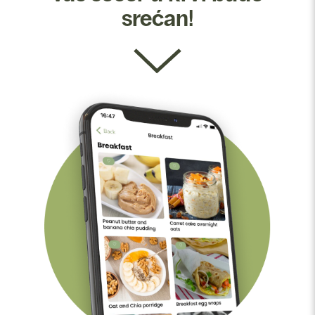
srećan!