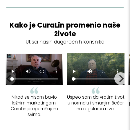
Kako je CuraLin promenio naše
živote
Utisci naših dugoročnih korisnika
Nikad se nisam bavio
Uspeo sam da vratim život
lažnim marketingom,
u normalu i smanjim šećer
CuraLin preporučujem
na regularan nivo.
svima.