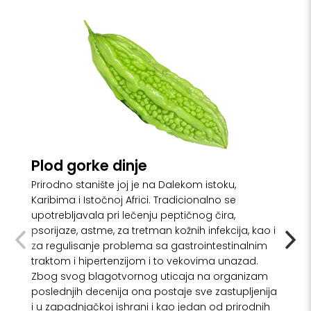
Plod gorke dinje
Prirodno stanište joj je na Dalekom istoku,
Karibima i Istočnoj Africi. Tradicionalno se
upotrebljavala pri lečenju peptičnog čira,
psorijaze, astme, za tretman kožnih infekcija, kao i
za regulisanje problema sa gastrointestinalnim
traktom i hipertenzijom i to vekovima unazad.
Zbog svog blagotvornog uticaja na organizam
poslednjih decenija ona postaje sve zastupljenija
i u zapadnjačkoj ishrani i kao jedan od prirodnih