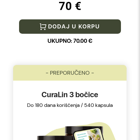
70 €
DODAJ U KORPU
UKUPNO:
70.00
€
- PREPORUČENO -
CuraLin 3 bočice
Do 180 dana korišćenja / 540 kapsula