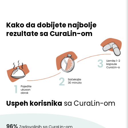
Kako da dobijete najbolje
rezultate sa CuraLin-om
Uspeh korisnika
sa CuraLin-om
96%
Zadovoljnih sa CuraLin-om