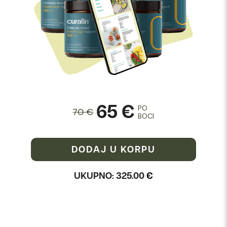
65 €
PO
70 €
BOCI
DODAJ U KORPU
UKUPNO:
325.00
€