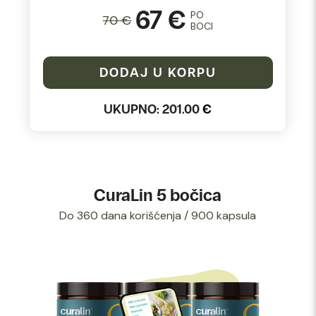
67 €
PO
70 €
BOCI
DODAJ U KORPU
UKUPNO:
201.00
€
CuraLin 5 bočica
Do 360 dana korišćenja / 900 kapsula