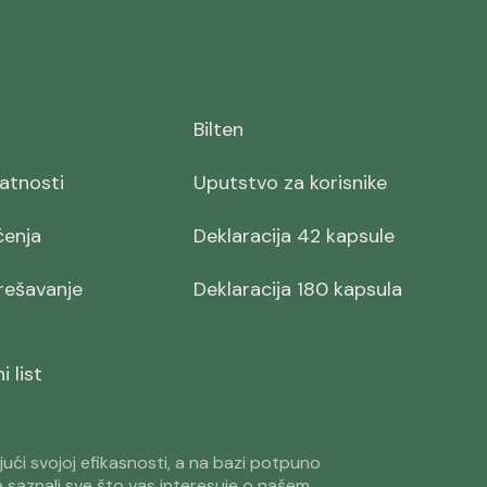
Bilten
vatnosti
Uputstvo za korisnike
ćenja
Deklaracija 42 kapsule
 rešavanje
Deklaracija 180 kapsula
 list
jući svojoj efikasnosti, a na bazi potpuno
e saznali sve što vas interesuje o našem