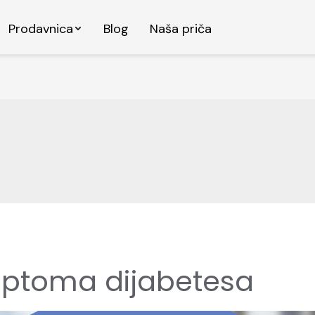
Prodavnica
Blog
Naša priča
mptoma dijabetesa