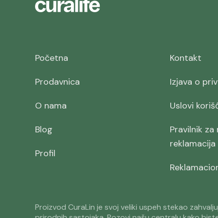
Početna
Kontakt
Prodavnica
Izjava o pri
O nama
Uslovi koriš
Blog
Pravilnik za
reklamacija
Profil
Reklamacioni
Proizvod CuraLin je svoj veliki uspeh stekao zahvalju
prirodnih sastojaka. Pozovi našu centralu kako bist