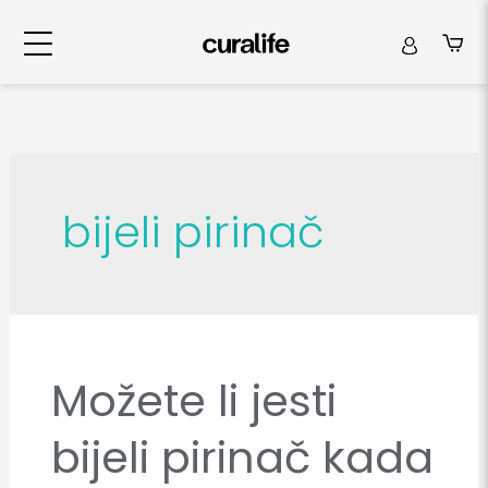
bijeli pirinač
Možete li jesti
Možete
li
bijeli pirinač kada
jesti
bijeli