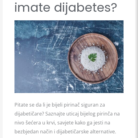
imate dijabetes?
pirinač
kada
imate
dijabetes?
Pitate se da li je bijeli pirinač siguran za
dijabetičare? Saznajte uticaj bijelog pirinča na
nivo šećera u krvi, savjete kako ga jesti na
bezbjedan način i dijabetičarske alternative.