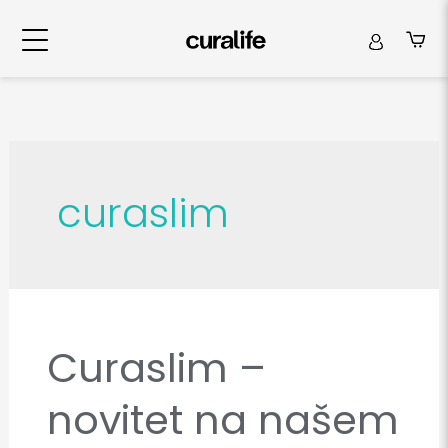
curaslim
Curaslim –
Curaslim
–
novitet na našem
novitet
na