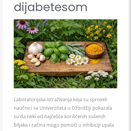
dijabetesom
osobe
sa
dijabetesom
Laboratorijska istraživanja koja su sproveli
naučnici sa Univerziteta u Džordžiji pokazala
su da neki od najčešće korišćenih sušenih
biljaka i začina mogu pomoći u inhibiciji upala