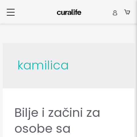
kamilica
Bilje i začini za
Bilje
i
osobe sa
začini
za