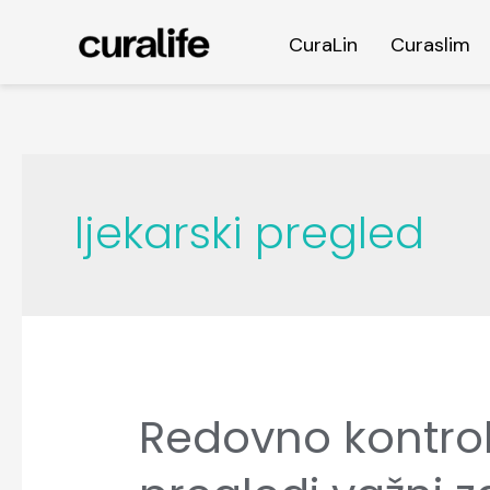
CuraLin
Curaslim
ljekarski pregled
Redovno kontroli
Redovno
kontrolišite
vid: