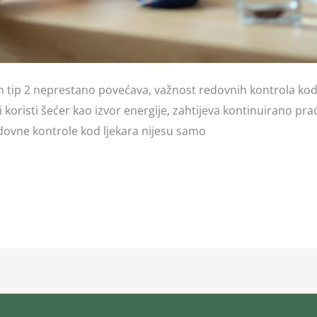
m tip 2 neprestano povećava, važnost redovnih kontrola kod l
i koristi šećer kao izvor energije, zahtijeva kontinuirano prać
edovne kontrole kod ljekara nijesu samo