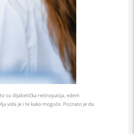
o su dijabetička retinopatija, edem
ja vida je i te kako moguće. Poznato je da