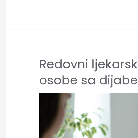
Redovni ljekarsk
Redovni
ljekarski
osobe sa dijabe
pregledi
–
ključ
dobrog
zdravlja
za
osobe