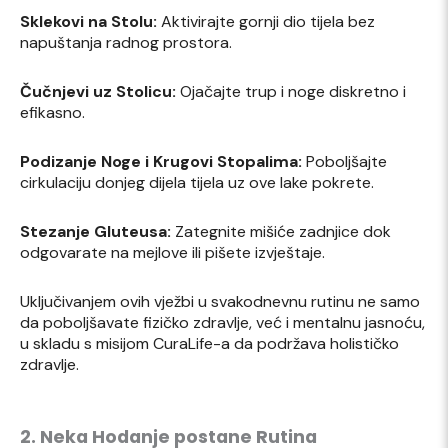
Sklekovi na Stolu:
Aktivirajte gornji dio tijela bez
napuštanja radnog prostora.
Čučnjevi uz Stolicu:
Ojačajte trup i noge diskretno i
efikasno.
Podizanje Noge i Krugovi Stopalima:
Poboljšajte
cirkulaciju donjeg dijela tijela uz ove lake pokrete.
Stezanje Gluteusa:
Zategnite mišiće zadnjice dok
odgovarate na mejlove ili pišete izvještaje.
Uključivanjem ovih vježbi u svakodnevnu rutinu ne samo
da poboljšavate fizičko zdravlje, već i mentalnu jasnoću,
u skladu s misijom CuraLife-a da podržava holističko
zdravlje.
2. Neka Hodanje postane Rutina