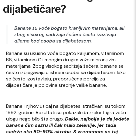
dijabetičare?
Banane su voće bogato hranljivim materijama, ali
zbog visokog sadržaja šećera često izazivaju
dileme kod osoba sa dijabetesom.
Banane su ukusno voće bogato kalijumom, vitaminom
B6, vitaminom C i mnogim drugim važnim hranljivim
materijama. Zbog visokog sadržaja šećera, banane se
često izbjegavaju u ishrani osoba sa dijabetesom. Iako
se često izostavljaju, preporučena porcija za
dijabetičare je polovina srednje velike banane.
Banane i njihov uticaj na dijabetes istraživani su tokom
1992. godine. Rezultati su pokazali da zrelost igra veću
ulogu nego bilo šta drugo.
Dakle, najbolje je da jedete
banane čim sazru ili čak malo zelenije, jer tada
sadrže oko 80-90% skroba. S vremenom se taj