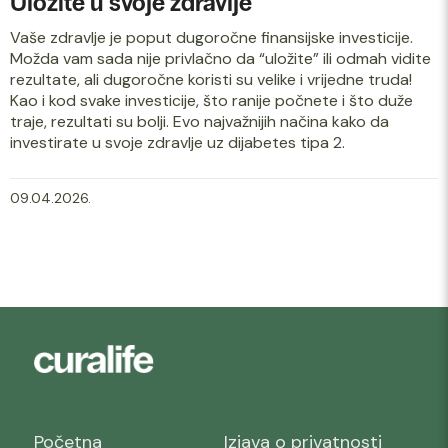
Uložite u svoje zdravlje
Vaše zdravlje je poput dugoročne finansijske investicije.
Možda vam sada nije privlačno da “uložite” ili odmah vidite
rezultate, ali dugoročne koristi su velike i vrijedne truda!
Kao i kod svake investicije, što ranije počnete i što duže
traje, rezultati su bolji. Evo najvažnijih načina kako da
investirate u svoje zdravlje uz dijabetes tipa 2.
09.04.2026.
Početna
Izjava o privatnosti