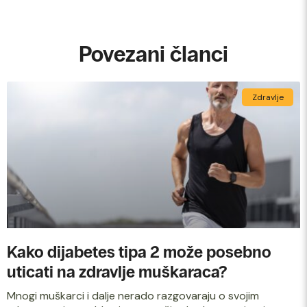
Povezani članci
Zdravlje
Kako dijabetes tipa 2 može posebno
uticati na zdravlje muškaraca?
Mnogi muškarci i dalje nerado razgovaraju o svojim