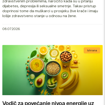
zdravstvenim problemima, naročito kada su u pitanju
dijabetes, depresija ili seksualne smetnje. Takav pristup
doprinosi tome da muškarci u prosjeku žive kraće i imaju
lošije zdravstveno stanje u odnosu na žene.
08.07.2026.
Ishrana
Vodič za povećanje nivoa energije uz