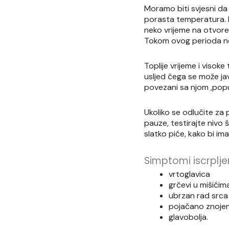
Moramo biti svjesni da 
porasta temperatura. B
neko vrijeme na otvoren
Tokom ovog perioda neo
Toplije vrijeme i viso
usljed čega se može jav
povezani sa njom ,popu
Ukoliko se odlučite za
pauze, testirajte nivo š
slatko piće, kako bi ima
Simptomi iscrplj
vrtoglavica
grčevi u mišićim
ubrzan rad srca
pojačano znojen
glavobolja.