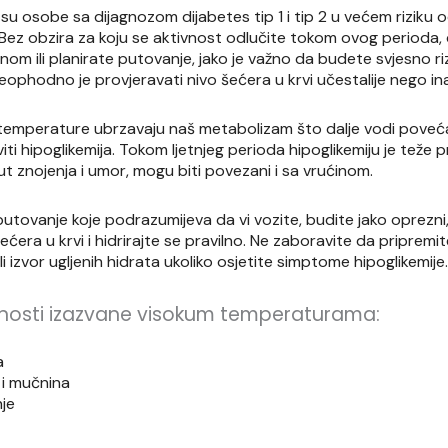
su osobe sa dijagnozom dijabetes tip 1 i tip 2 u većem riziku od
ez obzira za koju se aktivnost odlučite tokom ovog perioda, 
om ili planirate putovanje, jako je važno da budete svjesno riz
phodno je provjeravati nivo šećera u krvi učestalije nego in
ke temperature ubrzavaju naš metabolizam što dalje vodi poveća
iti hipoglikemija. Tokom ljetnjeg perioda hipoglikemiju je teže 
t znojenja i umor, mogu biti povezani i sa vrućinom.
 putovanje koje podrazumijeva da vi vozite, budite jako oprezn
ećera u krvi i hidrirajte se pravilno. Ne zaboravite da pripremit
li izvor ugljenih hidrata ukoliko osjetite simptome hipoglikemije.
enosti izazvane visokum temperaturama:
a
 i mučnina
je