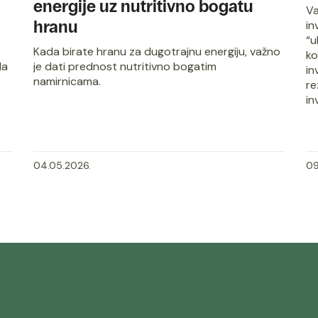
energije uz nutritivno bogatu
Va
hranu
in
“u
Kada birate hranu za dugotrajnu energiju, važno
ko
da
je dati prednost nutritivno bogatim
in
namirnicama.
re
in
04.05.2026.
09