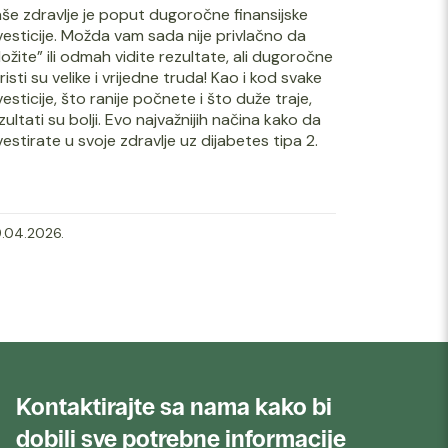
še zdravlje je poput dugoročne finansijske
vesticije. Možda vam sada nije privlačno da
ložite” ili odmah vidite rezultate, ali dugoročne
risti su velike i vrijedne truda! Kao i kod svake
vesticije, što ranije počnete i što duže traje,
zultati su bolji. Evo najvažnijih načina kako da
vestirate u svoje zdravlje uz dijabetes tipa 2.
.04.2026.
Kontaktirajte sa nama kako bi
dobili sve potrebne informacije