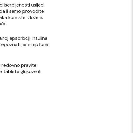
 iscrpljenosti usljed
da li samo provodite
ika kom ste izloženi.
ače.
noj apsorbciji insulina
prepoznati jer simptomi
i, redovno pravite
e tablete glukoze ili