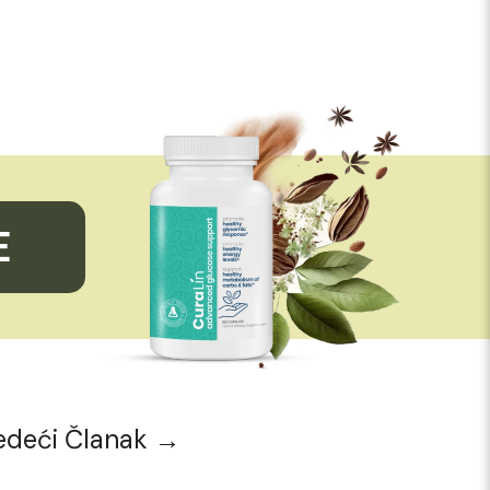
E
edeći Članak →