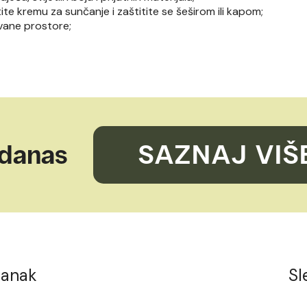
te kremu za sunčanje i zaštitite se šeširom ili kapom;
ovane prostore;
 danas
SAZNAJ VIŠ
lanak
Sl