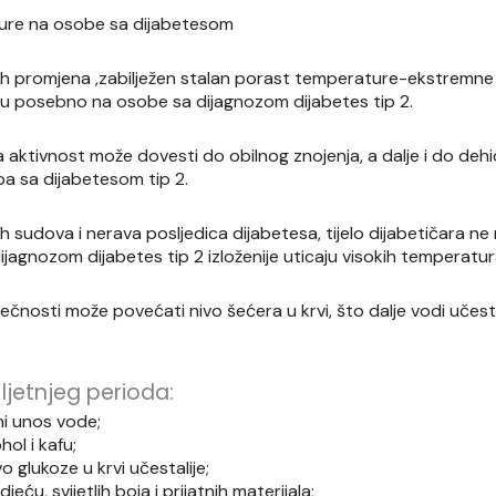
ture na osobe sa dijabetesom
skih promjena ,zabilježen stalan porast temperature-ekstremne 
ču posebno na osobe sa dijagnozom dijabetes tip 2.
ka aktivnost može dovesti do obilnog znojenja, a dalje i do dehi
a sa dijabetesom tip 2.
h sudova i nerava posljedica dijabetesa, tijelo dijabetičara n
ijagnozom dijabetes tip 2 izloženije uticaju visokih temperatur
tečnosti može povećati nivo šećera u krvi, što dalje vodi učest
ljetnjeg perioda:
i unos vode;
hol i kafu;
o glukoze u krvi učestalije;
djeću, svijetlih boja i prijatnih materijala;