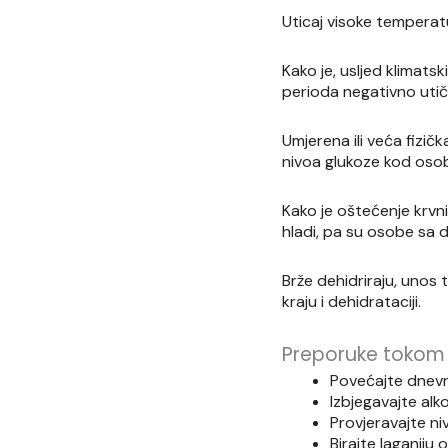
Uticaj visoke tempera
Kako je, usljed klimat
perioda negativno uti
Umjerena ili veća fizič
nivoa glukoze kod osob
Kako je oštećenje krvni
hladi, pa su osobe sa d
Brže dehidriraju, unos 
kraju i dehidrataciji.
Preporuke tokom 
Povećajte dnevn
Izbjegavajte alko
Provjeravajte niv
Birajte laganiju o