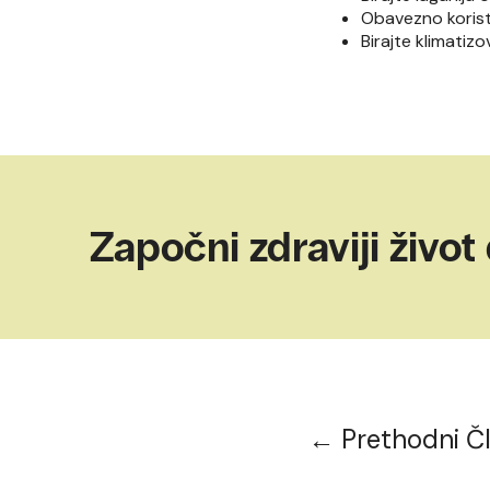
Obavezno koristi
Birajte klimatiz
Započni zdraviji život
← Prethodni Č