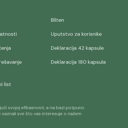
Bilten
vatnosti
Uputstvo za korisnike
ćenja
Deklaracija 42 kapsule
 rešavanje
Deklaracija 180 kapsula
 list
jući svojoj efikasnosti, a na bazi potpuno
e saznali sve što vas interesuje o našem