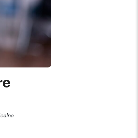
re
dealna