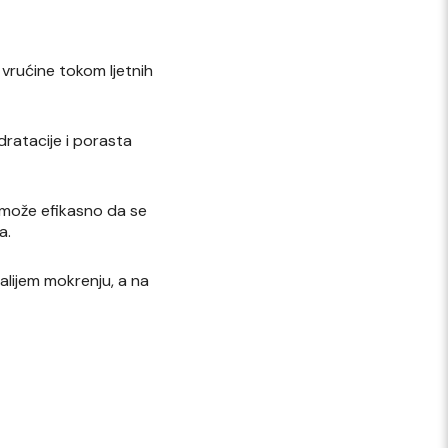
vrućine tokom ljetnih
dratacije i porasta
e može efikasno da se
a.
alijem mokrenju, a na