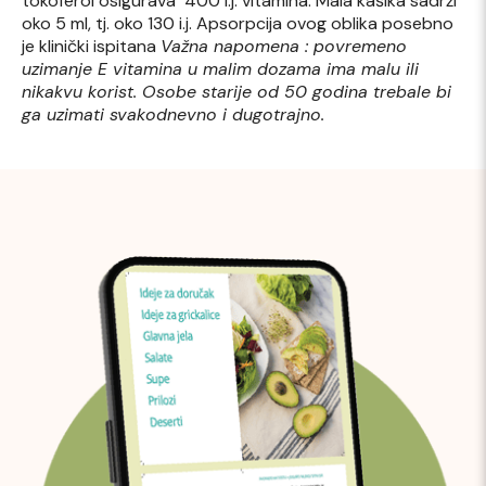
tokoferol osigurava 400 i.j. vitamina. Mala kašika sadrži
oko 5 ml, tj. oko 130 i.j. Apsorpcija ovog oblika posebno
je klinički ispitana
Važna napomena : povremeno
uzimanje E vitamina u malim dozama ima malu ili
nikakvu korist. Osobe starije od 50 godina trebale bi
ga uzimati svakodnevno i dugotrajno.