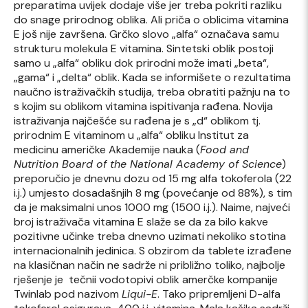
preparatima uvijek dodaje više jer treba pokriti razliku
do snage prirodnog oblika. Ali priča o oblicima vitamina
E još nije završena. Grčko slovo „alfa“ označava samu
strukturu molekula E vitamina. Sintetski oblik postoji
samo u „alfa“ obliku dok prirodni može imati „beta“,
„gama“ i „delta“ oblik. Kada se informišete o rezultatima
naučno istraživačkih studija, treba obratiti pažnju na to
s kojim su oblikom vitamina ispitivanja rađena. Novija
istraživanja najčešće su rađena je s „d“ oblikom tj.
prirodnim E vitaminom u „alfa“ obliku Institut za
medicinu američke Akademije nauka (
Food and
Nutrition Board of the National Academy of Science
)
preporučio je dnevnu dozu od 15 mg alfa tokoferola (22
i.j.) umjesto dosadašnjih 8 mg (povećanje od 88%), s tim
da je maksimalni unos 1000 mg (1500 i.j.). Naime, najveći
broj istraživača vitamina E slaže se da za bilo kakve
pozitivne učinke treba dnevno uzimati nekoliko stotina
internacionalnih jedinica. S obzirom da tablete izrađene
na klasičnan način ne sadrže ni približno toliko, najbolje
rješenje je tečnii vodotopivi oblik amerčke kompanije
Twinlab pod nazivom
Liqui-E
. Tako pripremljeni D-alfa