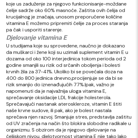
koje us zaduženje za njegovo funkcionisanje-moždane
ćelije sadrže oko 60% masnoće. Zaštita ovih ćelija od
krucijalnog je značaja, unosom preporučene količine
vitamina E možemo pripremiti ćelije za proces staranja
pa čak i usporiti starenje.
Djelovanje vitamina E
U studijama koje su sprovedene, naučno je dokazano
da muškarci i žene koji su uzimali suplement vitamin E u
dozama od oko 100 inter.jedinica tokom perioda od 2
godine smanjili su rizik od srčanih oboljenja i bolesti
krvnih žila za 37-41%. Ukoliko bi se povećala doza na
400 do 800 jedinica dnevno,procijenjuje se da bi se
rizik smanjio do iznenađujućih 77%.Ipak, važno je
napomenuti da je najvažnija uloga vitamina E,
sprečavanje oksidacije LDL frakcije holesterola.
Sprečavajući nastanak ateroskleroze, vitamin E štiti
naše krvne sudove, ili pak, ako je bolest nastala
sprečava njen razvoj. Smanjuje stres, predstavlja zaštitu
od UV zračenja na način što blokira slobodne radikale u
organizmu. S obzirom da je njegovo djelovanje na
ćelijskom nivou, djelotvornost vitamina E nije tako lako