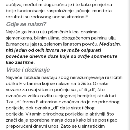
uočljiva, međutim dugoročno je i te kako primjetna-
bolje funcionisanje, raspoloženje, jačanje imuniteta
rezultati su redovnog unosa vitamina E.
Gdje se nalazi?
Najviše ga ima u ulju pšeničnih klica, orasima i
sjemenkama, biljnim uljima, obogaćenom palminu ulju,
žumancetu jajeta, zelenom lisnatom povrću.
Međutim,
niti jedan od ovih izvora ne može osigurati
povećane dnevne doze koje su ovdje spomenute
kao zaštitne.
Vrste i doziranje
Najveće zablude nastaju zbog nerazumijevanja različitih
oblika E vitamina koji se nalaze na tržištu. Oznake
vezane za ovaj vitamin počinju sa „d“ ili „dl“, što
označava veliku razliku u njegovoj hemijskoj strukturi.
Tzv. „d“ forma E vitamina označava da je on prirodnog
porijekla, dok oznaka „dl“ da je sintetičkog
porijekla. Vitamin prirodnog porijeklai je aktivniji, što
znači da je tporebna manja doza kako bi se postigao
preporučeni dnevni unos. Zato se u sintetičkim