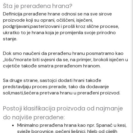
Šta je prerađena hrana?
Definicija prerađene hrane odnosi se na sve sirove
proizvode koji su oprani, očišćeni, isječeni,
podgrijavani,pasterizovani i prošli kroz slične procese,
ukratko to je hrana koja je promijenila svoje prirodno
stanje.
Dok smo naučeni da prerađenu hranu posmatramo kao
,,lošu“morate biti svjesni da se, na primjer, brokoli isječen u
cvjetiće takođe smatra prerađenom hranom.
Sa druge strane, sastojci dodati hrani takođe
predstavljaju proces prerade, tako da dodavanje
soli,masti,šećera pretvara hranu u prerađeni proizvod.
Postoji klasifikacija proizvoda od najmanje
do najviše prerađene:
Minimalno prerađena hrana kao npr. Spanać u kesi,
svježe borovnice, pečeni lješnici, hljeb od cijelih