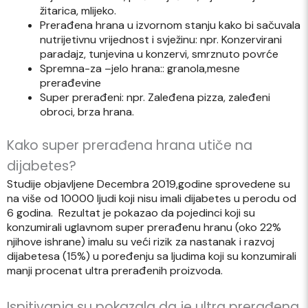
žitarica, mlijeko.
Prerađena hrana u izvornom stanju kako bi sačuvala
nutrijetivnu vrijednost i svježinu: npr. Konzervirani
paradajz, tunjevina u konzervi, smrznuto povrće
Spremna-za –jelo hrana:: granola,mesne
prerađevine
Super prerađeni: npr. Zaleđena pizza, zaleđeni
obroci, brza hrana.
Kako super prerađena hrana utiče na
dijabetes?
Studije objavljene Decembra 2019,godine sprovedene su
na više od 10000 ljudi koji nisu imali dijabetes u perodu od
6 godina. Rezultat je pokazao da pojedinci koji su
konzumirali uglavnom super prerađenu hranu (oko 22%
njihove ishrane) imalu su veći rizik za nastanak i razvoj
dijabetesa (15%) u poređenju sa ljudima koji su konzumirali
manji procenat ultra prerađenih proizvoda.
Ispitivanja su pokazala da je ultra prerađena