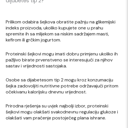
dijabetes tip 2?
Prilikom odabira šejkova obratite pažnju na glikemijski
indeks proizvoda, ukoliko kupujete one u prahu
spremite ih sa mlijekom sa niskim sadržajem masti,
kefirom ili grčkim jogurtom.
Proteinski šejkovi mogu imati dobru primjenu ukoliko ih
pažljivo birate prvenstveno se interesujući za njihov
sastav i vrijednosti sastojaka.
Osobe sa dijabetesom tip 2 mogu kroz konzumaciju
šejka zadovoljiti nutritivne potrebe održavajući pritom
očekivanu kalorijsku dnevnu vrijednost.
Prirodna rješenja su uvjek najbolji izbor, proteinski
šejkovi mogu olakšati svakodnevnu regulaciju glukoze i
olakšati vam praćenje postojećeg plana ishrane.