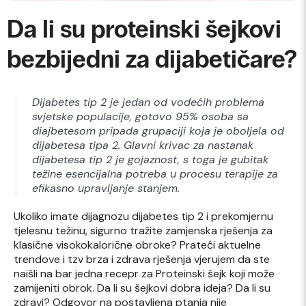
Da li su proteinski šejkovi
bezbijedni za dijabetičare?
Dijabetes tip 2 je jedan od vodećih problema
svjetske populacije, gotovo 95% osoba sa
diajbetesom pripada grupaciji koja je oboljela od
dijabetesa tipa 2. Glavni krivac za nastanak
dijabetesa tip 2 je gojaznost, s toga je gubitak
težine esencijalna potreba u procesu terapije za
efikasno upravljanje stanjem.
Ukoliko imate dijagnozu dijabetes tip 2 i prekomjernu
tjelesnu težinu, sigurno tražite zamjenska rješenja za
klasične visokokalorične obroke? Prateći aktuelne
trendove i tzv brza i zdrava rješenja vjerujem da ste
naišli na bar jedna recepr za Proteinski šejk koji može
zamijeniti obrok. Da li su šejkovi dobra ideja? Da li su
zdravi? Odgovor na postavljena ptanja nije